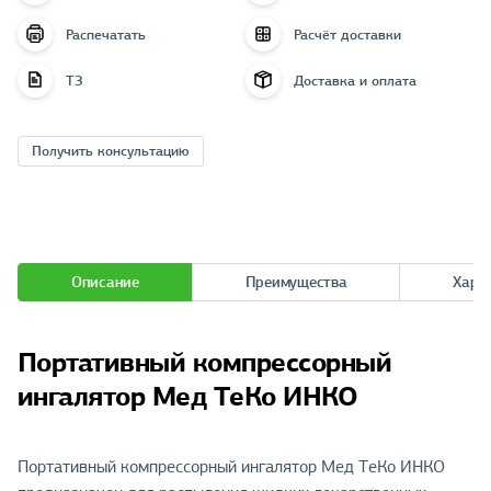
Распечатать
Расчёт доставки
ТЗ
Доставка и оплата
Получить консультацию
Описание
Преимущества
Хара
Портативный компрессорный
ингалятор Мед ТеКо ИНКО
Портативный компрессорный ингалятор Мед ТеКо ИНКО