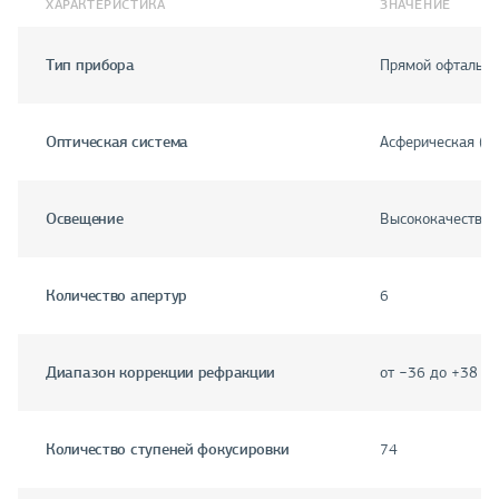
ХАРАКТЕРИСТИКА
ЗНАЧЕНИЕ
Тип прибора
Прямой офтальм
Оптическая система
Асферическая (A
Освещение
Высококачествен
Количество апертур
6
Диапазон коррекции рефракции
от −36 до +38 дп
Количество ступеней фокусировки
74