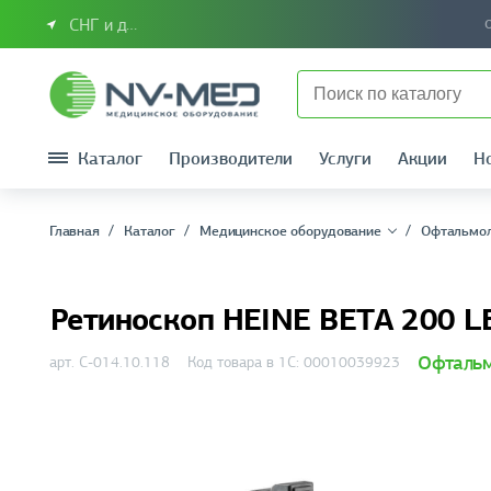
СНГ и другие страны
Каталог
Производители
Услуги
Акции
Н
Главная
Каталог
Медицинское оборудование
Офтальмо
Ретиноскоп HEINE BETA 200 LE
Офтальм
арт. C-014.10.118
Код товара в 1С: 00010039923