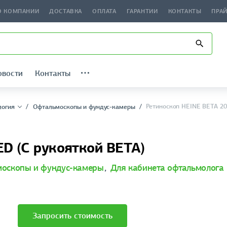
О КОМПАНИИ
ДОСТАВКА
ОПЛАТА
ГАРАНТИИ
КОНТАКТЫ
ПРА
овости
Контакты
Ретиноскоп HEINE BETA 2
логия
Офтальмоскопы и фундус-камеры
D (С рукояткой BETA)
оскопы и фундус-камеры
,
Для кабинета офтальмолога
Запросить стоимость