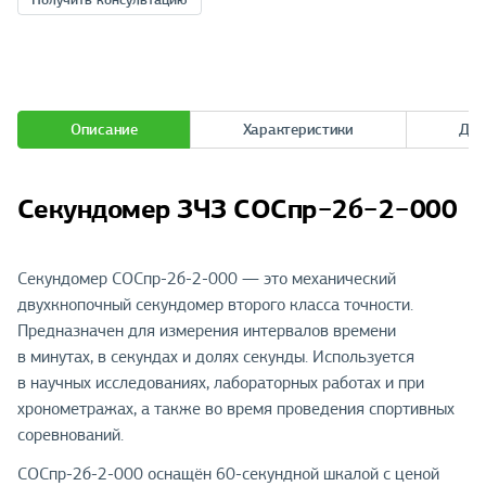
Описание
Характеристики
Док
Секундомер ЗЧЗ СОСпр−2б−2−000
Секундомер СОСпр-2б-2-000 — это механический
двухкнопочный секундомер второго класса точности.
Предназначен для измерения интервалов времени
в минутах, в секундах и долях секунды. Используется
в научных исследованиях, лабораторных работах и при
хронометражах, а также во время проведения спортивных
соревнований.
СОСпр-2б-2-000 оснащён 60-секундной шкалой с ценой