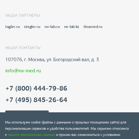
НАШИ ПАРТНЕРЫ
tagler.ru
stegler.ru
nv-lab.ru
nv-lab.kz
ibramed.ru
НАШИ КОНТАКТЫ
107076, г. Москва, ул. Богородский вал, д. 3
info@nv-med.ru
+7 (800) 444-79-86
+7 (495) 845-26-64
Скачать реквизиты
Мы используем cookie (файлы с данными о прошлых посещениях сайта) для
персонализации сервисов и удобства пользователей. Мы серьезно относимся
к
защите персональных данных
и просим вас ознакомиться с условиями