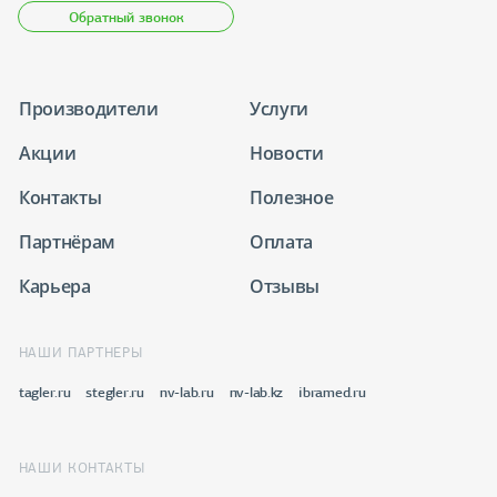
Обратный звонок
Производители
Услуги
Акции
Новости
Контакты
Полезное
Партнёрам
Оплата
Карьера
Отзывы
НАШИ ПАРТНЕРЫ
tagler.ru
stegler.ru
nv-lab.ru
nv-lab.kz
ibramed.ru
НАШИ КОНТАКТЫ