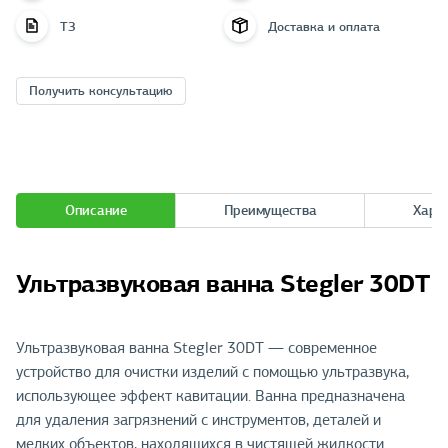
ТЗ
Доставка и оплата
Получить консультацию
Описание
Преимущества
Хара
Ультразвуковая ванна Stegler 30DT
Ультразвуковая ванна Stegler 30DT — современное
устройство для очистки изделий с помощью ультразвука,
использующее эффект кавитации. Ванна предназначена
для удаления загрязнений с инструментов, деталей и
мелких объектов, находящихся в чистящей жидкости.