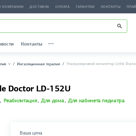
О КОМПАНИИ
ДОСТАВКА
ОПЛАТА
ГАРАНТИИ
КОНТАКТЫ
ПРА
овости
Контакты
Ультразвуковой ингалятор Little Doct
пия
Ингаляционная терапия
le Doctor LD-152U
,
Реабилитация
,
Для дома
,
Для кабинета педиатра
Ваша цена