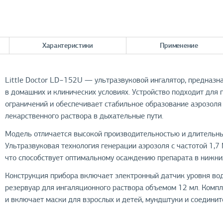
Характеристики
Применение
Little Doctor LD−152U — ультразвуковой ингалятор, предназ
в домашних и клинических условиях. Устройство подходит для 
ограничений и обеспечивает стабильное образование аэрозол
лекарственного раствора в дыхательные пути.
Модель отличается высокой производительностью и длительны
Ультразвуковая технология генерации аэрозоля с частотой 1,7
что способствует оптимальному осаждению препарата в нижни
Конструкция прибора включает электронный датчик уровня во
резервуар для ингаляционного раствора объемом 12 мл. Комп
и включает маски для взрослых и детей, мундштуки и соедини