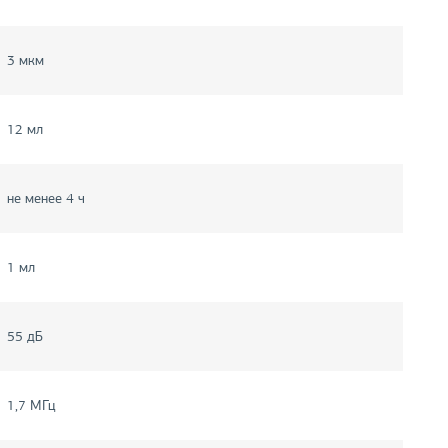
3 мкм
12 мл
не менее 4 ч
1 мл
55 дБ
1,7 МГц