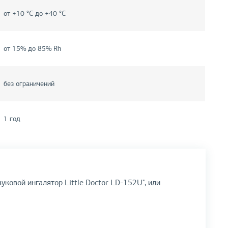
от +10 °C до +40 °C
от 15% до 85% Rh
без ограничений
1 год
уковой ингалятор Little Doctor LD-152U", или