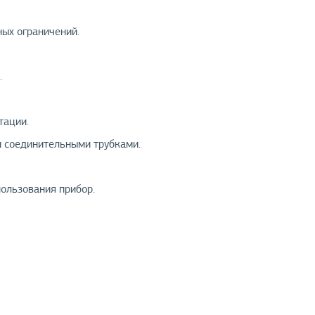
ных ограничений.
.
тации.
и соединительными трубками.
ользования прибор.