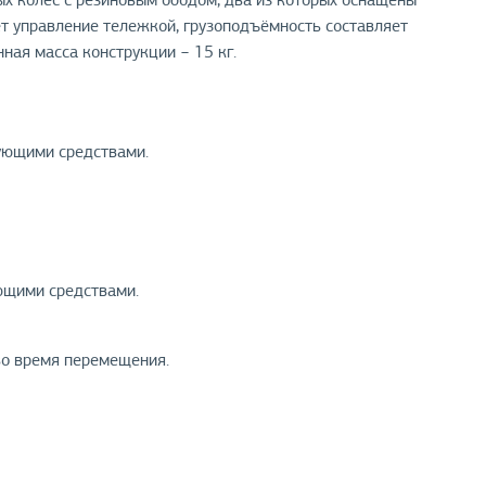
х колёс с резиновым ободом, два из которых оснащены
т управление тележкой, грузоподъёмность составляет
нная масса конструкции − 15 кг.
ующими средствами.
ющими средствами.
о время перемещения.