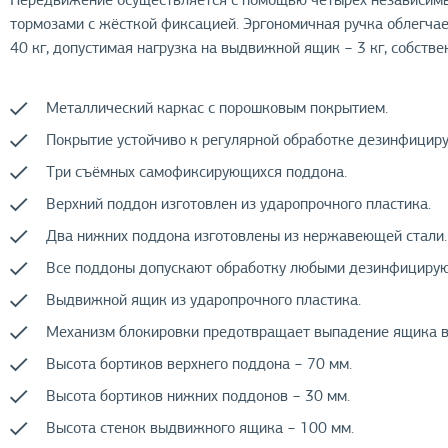
Передвижение осуществляется с помощью четырёх независимы
тормозами с жёсткой фиксацией. Эргономичная ручка облегчае
40 кг, допустимая нагрузка на выдвижной ящик − 3 кг, собстве
Металлический каркас с порошковым покрытием.
Покрытие устойчиво к регулярной обработке дезинфицир
Три съёмных самофиксирующихся поддона.
Верхний поддон изготовлен из ударопрочного пластика.
Два нижних поддона изготовлены из нержавеющей стали.
Все поддоны допускают обработку любыми дезинфициру
Выдвижной ящик из ударопрочного пластика.
Механизм блокировки предотвращает выпадение ящика в
Высота бортиков верхнего поддона − 70 мм.
Высота бортиков нижних поддонов − 30 мм.
Высота стенок выдвижного ящика − 100 мм.