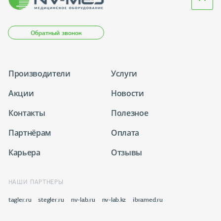
Обратный звонок
Производители
Услуги
Акции
Новости
Контакты
Полезное
Партнёрам
Оплата
Карьера
Отзывы
НАШИ ПАРТНЕРЫ
tagler.ru
stegler.ru
nv-lab.ru
nv-lab.kz
ibramed.ru