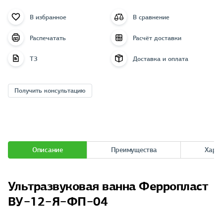
В избранное
В сравнение
Распечатать
Расчёт доставки
ТЗ
Доставка и оплата
Получить консультацию
Описание
Преимущества
Хара
Ультразвуковая ванна Ферропласт
ВУ−12−Я−ФП−04