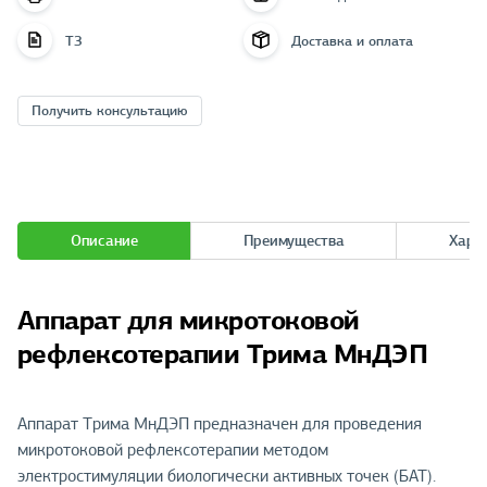
ТЗ
Доставка и оплата
Получить консультацию
Описание
Преимущества
Хара
Аппарат для микротоковой
рефлексотерапии Трима МнДЭП
Аппарат Трима МнДЭП предназначен для проведения
микротоковой рефлексотерапии методом
электростимуляции биологически активных точек (БАТ).