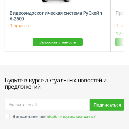
Видеоэндоскопическая система РуСкейп
Проек
A-2600
Под заказ
Под за
123 2
Запросить стоимость
В к
Будьте в курсе актуальных новостей и
предложений
Подписаться
Я согласен с политикой
обработки персональных данных
*