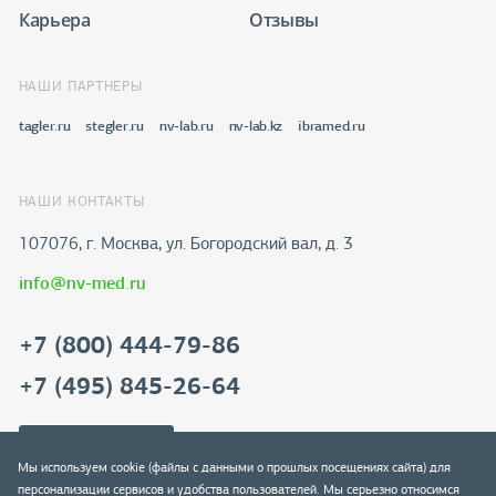
Карьера
Отзывы
НАШИ ПАРТНЕРЫ
tagler.ru
stegler.ru
nv-lab.ru
nv-lab.kz
ibramed.ru
НАШИ КОНТАКТЫ
107076, г. Москва, ул. Богородский вал, д. 3
info@nv-med.ru
+7 (800) 444-79-86
+7 (495) 845-26-64
Скачать реквизиты
Мы используем cookie (файлы с данными о прошлых посещениях сайта) для
персонализации сервисов и удобства пользователей. Мы серьезно относимся