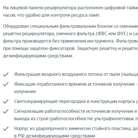
На лицевой панели рециркулятора расположен цифровой тайме
часов, что удобно для контроля ресурса ламп.
Оборудован специальным фильтровальным блоком со сменным 
решётки рециркулятора, сменного фильтра (ФВС или ФУС) и 
фильтра производится без применения инструмента. Фильтров
при помощи защёлок-фиксаторов. Защитную решётку и решёт
дезинфицирующими средствами.
Фильтрация входного воздушного потока от пыли (пыльца,
Фиксация отработанного времени источников излучения -
излучения.
Светоэкранирующие перегородки в конструкции корпуса 
Сигнализация работоспособности источников излучения и 
выхода из строя (работоспособности) ультрафиолетовых л
Корпус из ударопрочного химически стойкого пластика,
в РФ дезинфицирующими средствами.