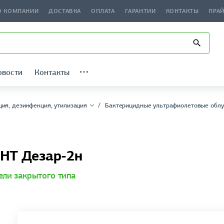
О КОМПАНИИ
ДОСТАВКА
ОПЛАТА
ГАРАНТИИ
КОНТАКТЫ
ПРА
овости
Контакты
ция, дезинфекция, утилизация
Бактерицидные ультрафиолетовые облу
ОНТ Дезар-2н
ели закрытого типа