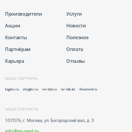
Производители
Услуги
Акции
Новости
Контакты
Полезное
Партнёрам
Оплата
Карьера
Отзывы
НАШИ ПАРТНЕРЫ
tagler.ru
stegler.ru
nv-lab.ru
nv-lab.kz
ibramed.ru
НАШИ КОНТАКТЫ
107076, г. Москва, ул. Богородский вал, д. 3
info@nv-med.ru