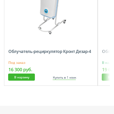
Облучатель-рециркулятор Кронт Дезар-4
Облуч
Под заказ
В нали
16 300 руб.
19 60
В корзину
В к
Купить в 1 клик