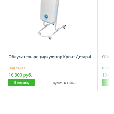
Облучатель-рециркулятор Кронт Дезар-4
Облуч
Под заказ
В нали
16 300 руб.
19 60
В корзину
В к
Купить в 1 клик