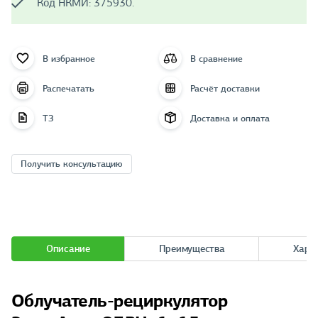
Код НКМИ: 375930.
В избранное
В сравнение
Распечатать
Расчёт доставки
ТЗ
Доставка и оплата
Получить консультацию
Описание
Преимущества
Хара
Облучатель-рециркулятор