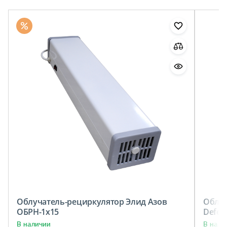
Облучатель-рециркулятор Элид Азов
Облуч
ОБРН-1х15
Defen
В наличии
В нали