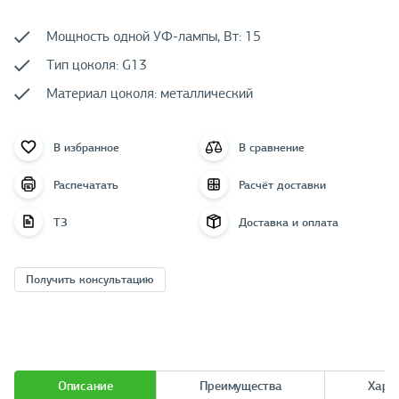
Мощность одной УФ-лампы, Вт: 15
Тип цоколя: G13
Материал цоколя: металлический
В избранное
В сравнение
Распечатать
Расчёт доставки
ТЗ
Доставка и оплата
Получить консультацию
Описание
Преимущества
Хара