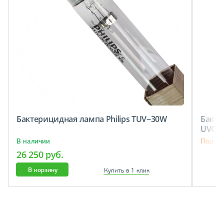
Бактерицидная лампа Philips TUV−30W
Бакте
UVC 3
В наличии
Под за
26 250 руб.
В корзину
Купить в 1 клик