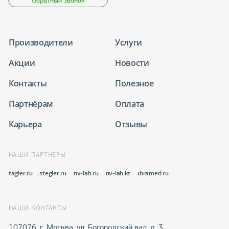
Обратный звонок
Производители
Услуги
Акции
Новости
Контакты
Полезное
Партнёрам
Оплата
Карьера
Отзывы
НАШИ ПАРТНЕРЫ
tagler.ru
stegler.ru
nv-lab.ru
nv-lab.kz
ibramed.ru
НАШИ КОНТАКТЫ
107076, г. Москва, ул. Богородский вал, д. 3