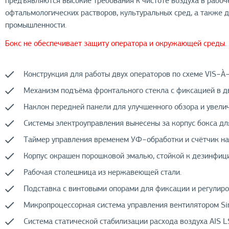
предъявляются высокие требования к чистоте воздуха в рабоч
офтальмологических растворов, культуральных сред, а также 
промышленности.
Бокс не обеспечивает защиту оператора и окружающей среды.
Конструкция для работы двух операторов по схеме VIS−À−
Механизм подъёма фронтального стекла с фиксацией в д
Наклон передней панели для улучшенного обзора и увели
Системы электроуправления вынесены за корпус бокса дл
Таймер управления временем УФ−обработки и счётчик на
Корпус окрашен порошковой эмалью, стойкой к дезинфи
Рабочая столешница из нержавеющей стали.
Подставка с винтовыми опорами для фиксации и регулиро
Микропроцессорная система управления вентилятором Sin
Система статической стабилизации расхода воздуха AIS 