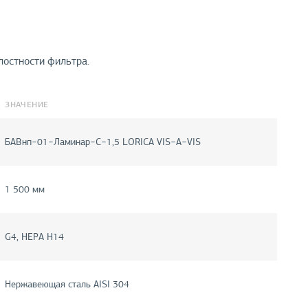
лостности фильтра.
ЗНАЧЕНИЕ
БАВнп−01−Ламинар−С−1,5 LORICA VIS−А−VIS
1 500 мм
G4, HEPA H14
Нержавеющая сталь AISI 304