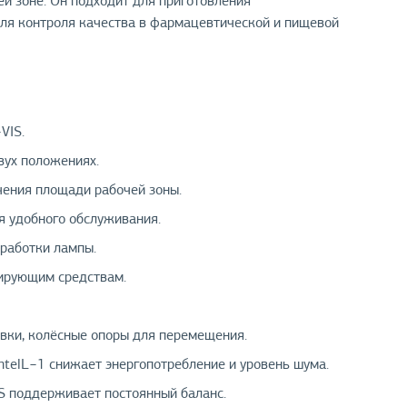
ей зоне. Он подходит для приготовления
для контроля качества в фармацевтической и пищевой
VIS.
вух положениях.
чения площади рабочей зоны.
я удобного обслуживания.
работки лампы.
цирующим средствам.
вки, колёсные опоры для перемещения.
telL−1 снижает энергопотребление и уровень шума.
LS поддерживает постоянный баланс.