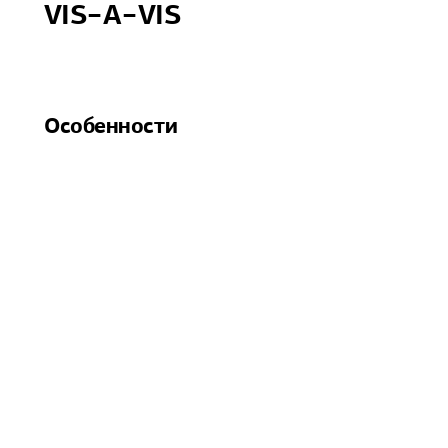
VIS−А−VIS
Особенности