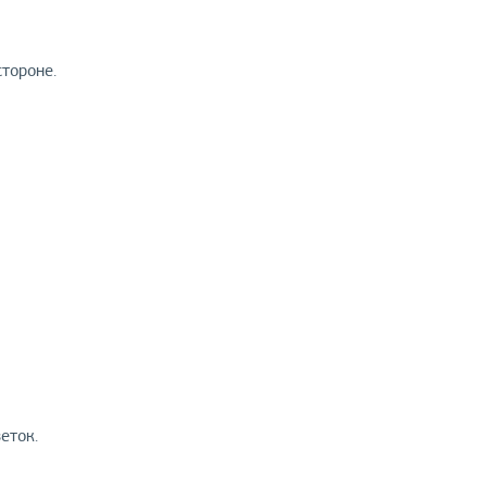
стороне.
еток.