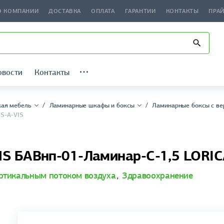
О КОМПАНИИ
ДОСТАВКА
ОПЛАТА
ГАРАНТИИ
КОНТАКТЫ
ПРА
овости
Контакты
ая мебель
Ламинарные шкафы и боксы
Ламинарные боксы с ве
S-А-VIS
 БАВнп-01-Ламинар-С-1,5 LORICA
ртикальным потоком воздуха
,
Здравоохранение