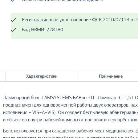
Регистрационное удостоверение ФСР 2010/07113 от 0
Код НКМИ: 228180.
Характеристики
Применение
Ламинарный бокс LAMSYSTEMS БАВнп−01−Ламинар−С−1,5 LORIC
предназначен для одновременной работы двух операторов, нах
исполнения – VIS−À−VIS). Он создаёт беспылевую абактериаль
и объектов внутри рабочей камеры от внешних и перекрёстных 
Бокс используется при оснащении рабочих мест медицинских, 