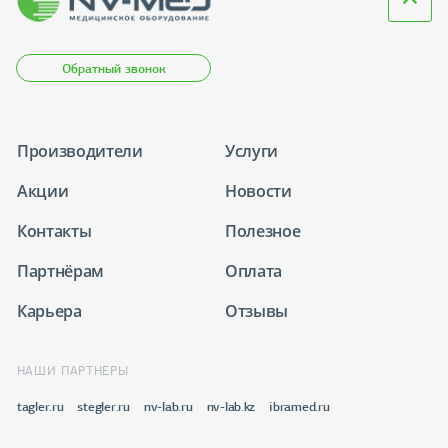
Обратный звонок
Производители
Услуги
Акции
Новости
Контакты
Полезное
Партнёрам
Оплата
Карьера
Отзывы
НАШИ ПАРТНЕРЫ
tagler.ru
stegler.ru
nv-lab.ru
nv-lab.kz
ibramed.ru