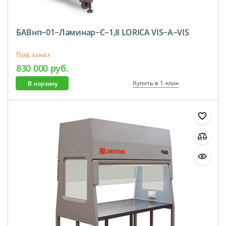
БАВнп−01−Ламинар−С−1,8 LORICA VIS−А−VIS
Под заказ
830 000 руб.
В корзину
Купить в 1 клик