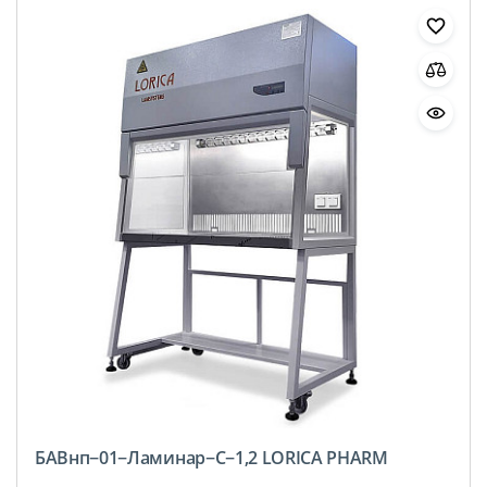
БАВнп−01−Ламинар−C−1,2 LORICA PHARM