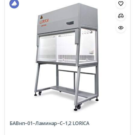
БАВнп−01−Ламинар−С−1,2 LORICA