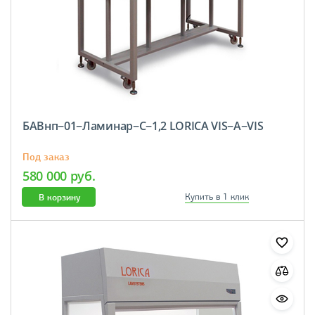
БАВнп−01−Ламинар−С−1,2 LORICA VIS−А−VIS
Под заказ
580 000 руб.
В корзину
Купить в 1 клик