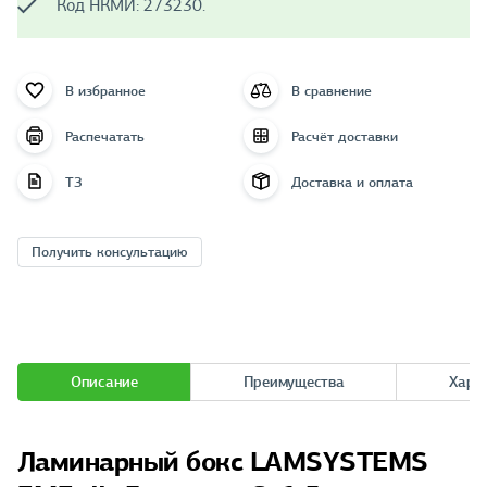
Код НКМИ: 273230.
В избранное
В сравнение
Распечатать
Расчёт доставки
ТЗ
Доставка и оплата
Получить консультацию
Описание
Преимущества
Хара
Ламинарный бокс LAMSYSTEMS