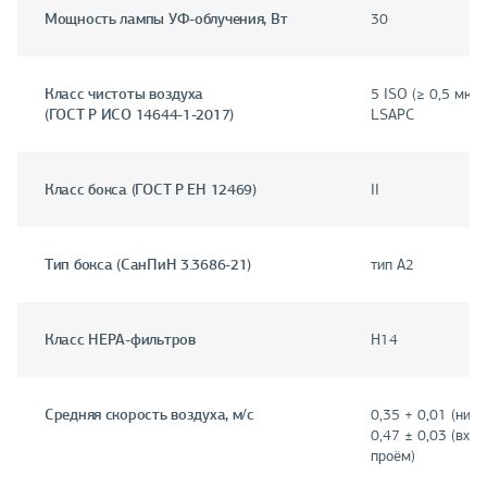
Мощность лампы УФ-облучения, Вт
30
Класс чистоты воздуха
5 ISO (≥ 0,5 мкм)
(ГОСТ Р ИСО 14644-1-2017)
LSAPC
Класс бокса (ГОСТ Р ЕН 12469)
II
Тип бокса (СанПиН 3.3686-21)
тип A2
Класс HEPA-фильтров
H14
Средняя скорость воздуха, м/с
0,35 + 0,01 (нисх
0,47 ± 0,03 (вхо
проём)