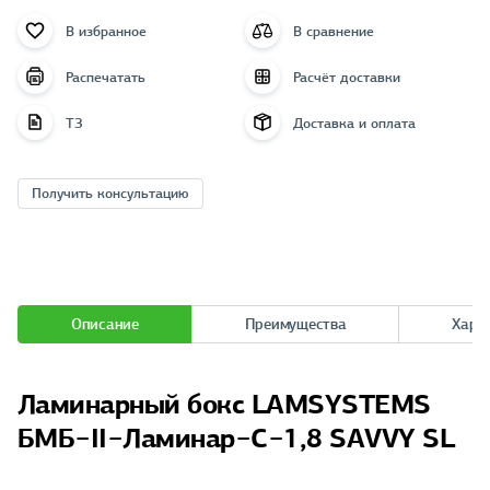
В избранное
В сравнение
Распечатать
Расчёт доставки
ТЗ
Доставка и оплата
Получить консультацию
Описание
Преимущества
Хара
Ламинарный бокс LAMSYSTEMS
БМБ−II−Ламинар−C−1,8 SAVVY SL