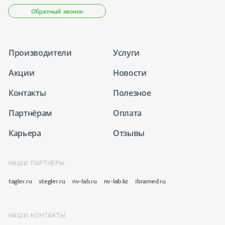
Обратный звонок
Производители
Услуги
Акции
Новости
Контакты
Полезное
Партнёрам
Оплата
Карьера
Отзывы
НАШИ ПАРТНЕРЫ
tagler.ru
stegler.ru
nv-lab.ru
nv-lab.kz
ibramed.ru
НАШИ КОНТАКТЫ