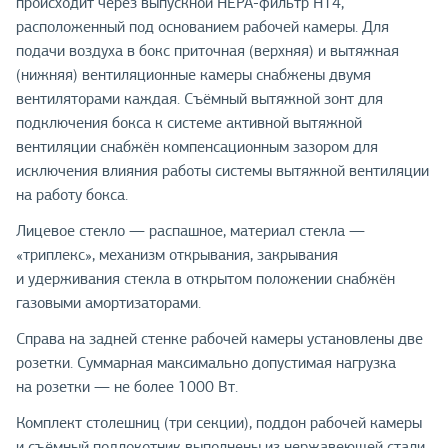
происходит через выпускной НЕРА-фильтр Н14,
расположенный под основанием рабочей камеры. Для
подачи воздуха в бокс приточная (верхняя) и вытяжная
(нижняя) вентиляционные камеры снабжены двумя
вентиляторами каждая. Съёмный вытяжной зонт для
подключения бокса к системе активной вытяжной
вентиляции снабжён компенсационным зазором для
исключения влияния работы системы вытяжной вентиляции
на работу бокса.
Лицевое стекло — распашное, материал стекла —
«триплекс», механизм открывания, закрывания
и удерживания стекла в открытом положении снабжён
газовыми амортизаторами.
Справа на задней стенке рабочей камеры установлены две
розетки. Суммарная максимально допустимая нагрузка
на розетки — не более 1000 Вт.
Комплект столешниц (три секции), поддон рабочей камеры
и съёмный подлокотник выполнены из нержавеющей стали