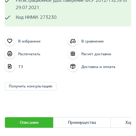
Регистрационное удостоверение ФСР 2012/13259 от
29.07.2021.
Код НКМИ: 273230.
В избранное
В сравнение
Распечатать
Расчёт доставки
ТЗ
Доставка и оплата
Получить консультацию
Описание
Преимущества
Хара