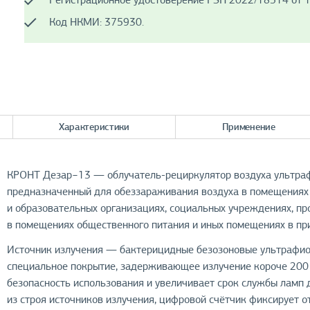
Регистрационное удостоверение РЗН 2022/18514 от 1
Код НКМИ: 375930.
Характеристики
Применение
КРОНТ Дезар−13 — облучатель-рециркулятор воздуха ультраф
предназначенный для обеззараживания воздуха в помещениях II
и образовательных организациях, социальных учреждениях, п
в помещениях общественного питания и иных помещениях в при
Источник излучения — бактерицидные безозоновые ультрафиол
специальное покрытие, задерживающее излучение короче 200
безопасность использования и увеличивает срок службы ламп 
из строя источников излучения, цифровой счётчик фиксирует 