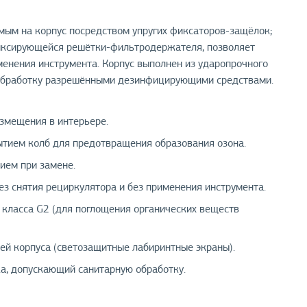
ым на корпус посредством упругих фиксаторов-защёлок;
фиксирующейся решётки-фильтродержателя, позволяет
менения инструмента. Корпус выполнен из ударопрочного
 обработку разрешёнными дезинфицирующими средствами.
азмещения в интерьере.
ытием колб для предотвращения образования озона.
ием при замене.
з снятия рециркулятора и без применения инструмента.
 класса G2 (для поглощения органических веществ
й корпуса (светозащитные лабиринтные экраны).
ка, допускающий санитарную обработку.