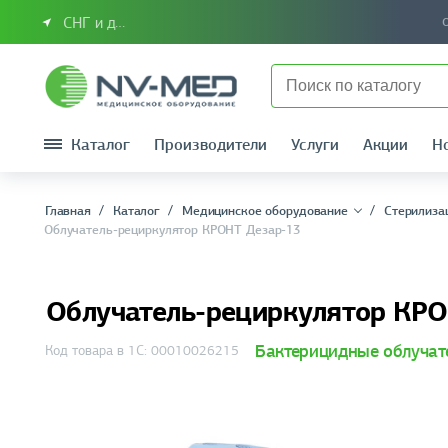
СНГ и другие страны
Каталог
Производители
Услуги
Акции
Н
Главная
Каталог
Медицинское оборудование
Стерилиза
Облучатель-рециркулятор КРОНТ Дезар-13
Облучатель-рециркулятор КР
Бактерицидные облучат
Код товара в 1С: 00010026215