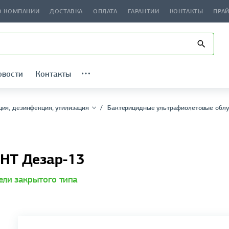
О КОМПАНИИ
ДОСТАВКА
ОПЛАТА
ГАРАНТИИ
КОНТАКТЫ
ПРА
овости
Контакты
ция, дезинфекция, утилизация
Бактерицидные ультрафиолетовые облу
ОНТ Дезар-13
ели закрытого типа