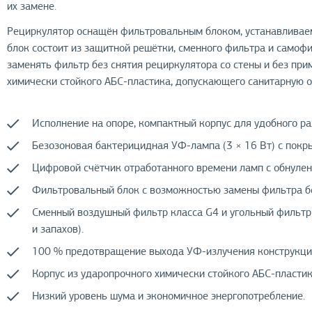
их замене.
Рециркулятор оснащён фильтровальным блоком, устанавливаем
блок состоит из защитной решётки, сменного фильтра и само
заменять фильтр без снятия рециркулятора со стены и без при
химически стойкого АБС-пластика, допускающего санитарную
Исполнение на опоре, компактный корпус для удобного р
Безозоновая бактерицидная УФ-лампа (3 × 16 Вт) с покр
Цифровой счётчик отработанного времени ламп с обнулен
Фильтровальный блок с возможностью замены фильтра бе
Сменный воздушный фильтр класса G4 и угольный фильтр
и запахов).
100 % предотвращение выхода УФ-излучения конструкцие
Корпус из ударопрочного химически стойкого АБС-пласти
Низкий уровень шума и экономичное энергопотребление.