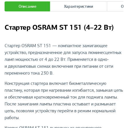
Описание
Характеристики
Отз
Стартер OSRAM ST 151 (4–22 Вт)
Стартер OSRAM ST 151 — компактное зажигающее
устройство, предназначенное для запуска люминесцентных
ламп мощностью от 4 до 22 Вт. Применяется в одно-
и двухламповых схемах включения при питании от сети
переменного тока 230 В.
Конструкция стартера включает биометаллическую
пластину, которая при нагревании изгибается, замыкая цепь
и обеспечивая кратковременный ток для поджига лампы.
После зажигания лампы пластина остывает и размыкает
цепь, позволяя устройству перейти в режим нормальной
работы.
Корпус OSRAM ST 151 выполнен из огнеупорного