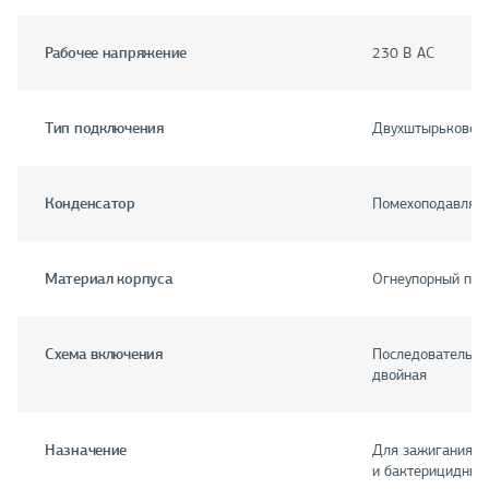
Рабочее напряжение
230 В AC
Тип подключения
Двухштырьковое
Конденсатор
Помехоподавляю
Материал корпуса
Огнеупорный пол
Схема включения
Последовательна
двойная
Назначение
Для зажигания л
и бактерицидных