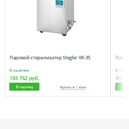
Паровой стерилизатор Stegler VK-35
Паров
В наличии
В нали
183 762 руб.
41 55
В корзину
В к
Купить в 1 клик