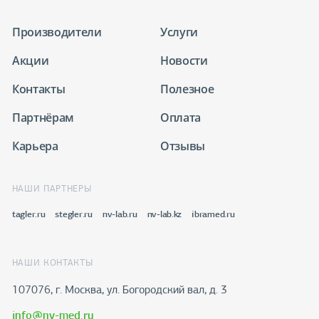
Производители
Услуги
Акции
Новости
Контакты
Полезное
Партнёрам
Оплата
Карьера
Отзывы
НАШИ ПАРТНЕРЫ
tagler.ru
stegler.ru
nv-lab.ru
nv-lab.kz
ibramed.ru
НАШИ КОНТАКТЫ
107076, г. Москва, ул. Богородский вал, д. 3
info@nv-med.ru