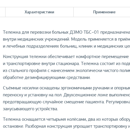
Характеристики
Применение
Тележка для перевозки больных ДЗМО ТБС−01 предназначена 
внутри медицинских учреждений. Модель применяется в приёмн
и лечебных подразделениях больниц, клиник и медицинских це
Конструкция тележки обеспечивает комфортное перемещение 
и транспортировке внутри стационара. Тележка состоит из по
из стального профиля с нанесением экологически чистого пол
обработке дезинфицирующими средствами.
Съёмные носилки оснащены эргономичными ручками и опорным
переноску и установку на пол. Двухсекционное ложе выполнено
предотвращающую случайное смещение пациента. Регулировка
закусывающего устройства.
Тележка оснащается четырьмя колёсами, два из которых обо
остановке. Разборная конструкция упрощает транспортировку 