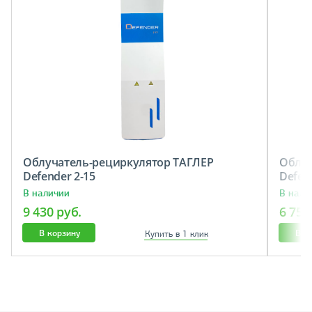
Облучатель-рециркулятор ТАГЛЕР
Облуч
Defender 2-15
Defen
В наличии
В нали
9 430 руб.
6 750
В корзину
В к
Купить в 1 клик