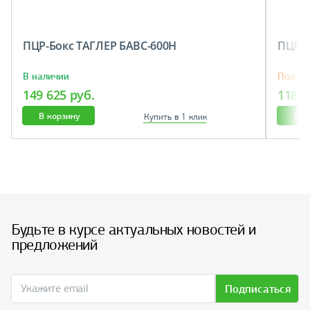
ПЦР-Бокс ТАГЛЕР БАВС-600Н
ПЦР-Б
В наличии
Под за
149 625 руб.
118 9
В корзину
В к
Купить в 1 клик
Будьте в курсе актуальных новостей и
предложений
Подписаться