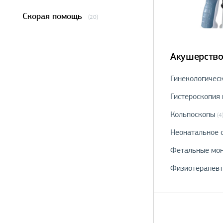
Скорая помощь
(20)
Акушерство
Гинекологичес
Гистероскопия 
Кольпоскопы
(4
Неонатальное 
Фетальные мон
Физиотерапевт