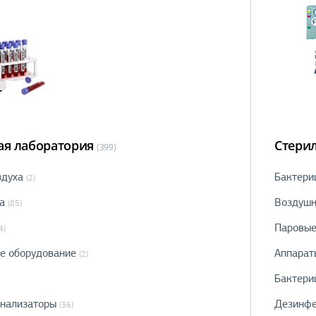
я лаборатория
Стери
(399)
здуха
Бактери
(2)
а
Воздушн
(85)
Паровые
4)
ое оборудование
Аппарат
(2)
Бактери
нализаторы
Дезинфе
(36)