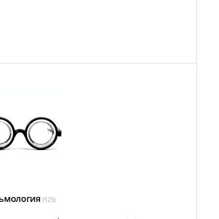
ьмология
(125)