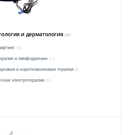
тология и дерматология
(48)
ифтинг
(18)
ерапия и лимфодренаж
(12)
вуковая и коротковолновая терапия
(6)
еская электротерапия
(12)