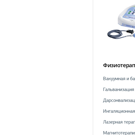
Физиотера
Вакуумная и б
Гальванизация
Дарсонвализац
Ингаляционная
Лазерная тера
Магнитотерапи