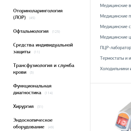
Медицинские в
Оториноларингология
Медицинские п
(ЛОР)
(45)
Медицинские 
Офтальмология
(125)
Медицинские ц
Средства индивидуальной
ПЦР-лаборато
защиты
(11)
Термостаты и 
Трансфузиология и служба
Холодильники 
крови
(3)
Функциональная
диагностика
(114)
Хирургия
(31)
Эндоскопическое
оборудование
(49)