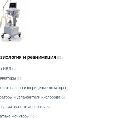
езиология и реанимация
(52)
ы ИВЛ
(3)
илляторы
(21)
нные насосы и шприцевые дозаторы
(9)
раторы и увлажнители кислорода
(2)
о-дыхательные аппараты
(5)
атные мониторы
(12)