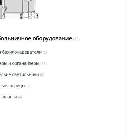
ольничное оборудование
(35)
и бахилонадеватели
(2)
еры и органайзеры
(17)
ские светильники
(8)
ные шприцы
(3)
и шланги
(4)