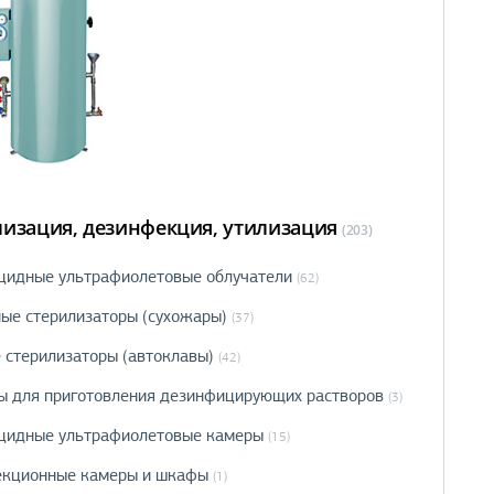
лизация, дезинфекция, утилизация
(203)
цидные ультрафиолетовые облучатели
(62)
ые стерилизаторы (сухожары)
(37)
 стерилизаторы (автоклавы)
(42)
ы для приготовления дезинфицирующих растворов
(3)
цидные ультрафиолетовые камеры
(15)
кционные камеры и шкафы
(1)