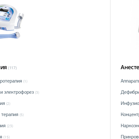
пия
Анест
(117)
аротерапия
Аппарат
(1)
 и электрофорез
Дефибр
(3)
ия
Инфузио
(2)
 терапия
Концент
(5)
пия
Наркозн
(23)
я
Прикров
(15)