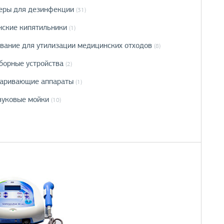
еры для дезинфекции
(31)
ские кипятильники
(1)
вание для утилизации медицинских отходов
(8)
борные устройства
(2)
аривающие аппараты
(1)
вуковые мойки
(10)