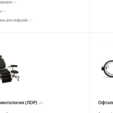
ородки
(4)
ы
(3)
йки для инфузий
(2)
ингология (ЛОР)
Офтал
(45)