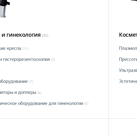
 и гинекология
Косме
(36)
кие кресла
Плазмол
(11)
и гистерорезектоскопия
Прессот
(3)
Ультраз
)
оборудование
Эстетич
(7)
иторы и доплеры
(6)
ическое оборудование для гинекологии
(5)