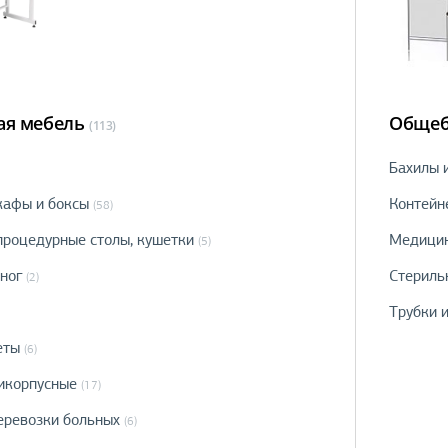
я мебель
Общеб
(113)
Бахилы 
афы и боксы
Контейн
(58)
процедурные столы, кушетки
Медицин
(5)
ног
Стериль
(2)
Трубки 
еты
(6)
икорпусные
(17)
еревозки больных
(6)