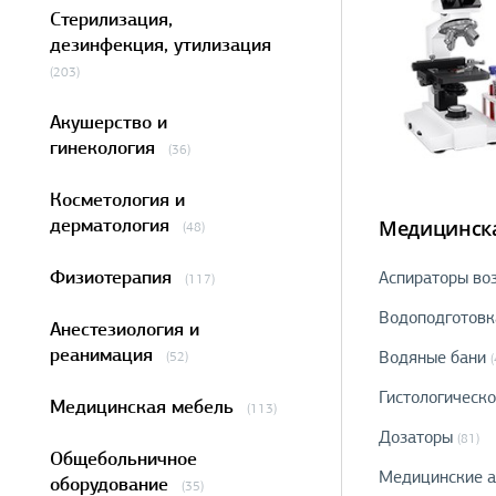
Стерилизация,
дезинфекция, утилизация
(203)
Акушерство и
гинекология
(36)
Косметология и
дерматология
Медицинска
(48)
Физиотерапия
Аспираторы во
(117)
Водоподготовк
Анестезиология и
реанимация
Водяные бани
(52)
(
Гистологическ
Медицинская мебель
(113)
Дозаторы
(81)
Общебольничное
Медицинские а
оборудование
(35)