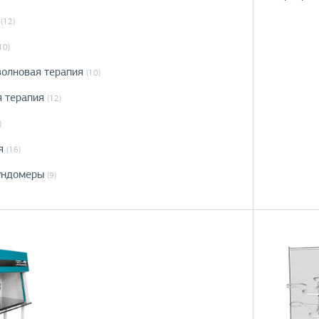
(12)
10)
волновая терапия
(10)
я терапия
(12)
)
я
(16)
ундомеры
(9)