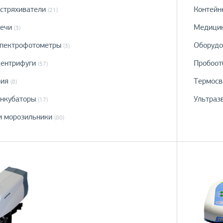
стряхиватели
Контейн
(21)
ечи
Медицин
(3)
спектрофотометры
Оборудо
(3)
ентрифуги
Пробоот
(57)
рия
Термосв
(8)
инкубаторы
Ультраз
(17)
и морозильники
(80)