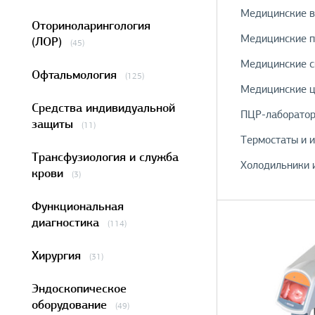
Медицинские в
Оториноларингология
Медицинские п
(ЛОР)
(45)
Медицинские 
Офтальмология
(125)
Медицинские ц
Средства индивидуальной
ПЦР-лаборато
защиты
(11)
Термостаты и 
Трансфузиология и служба
Холодильники 
крови
(3)
Функциональная
диагностика
(114)
Хирургия
(31)
Эндоскопическое
оборудование
(49)