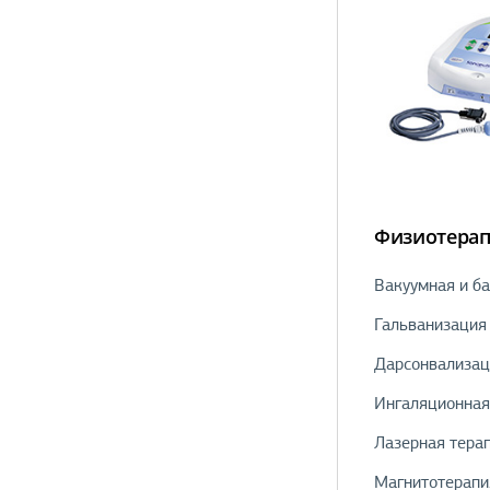
Физиотера
Вакуумная и б
Гальванизация
Дарсонвализац
Ингаляционная
Лазерная тера
Магнитотерапи