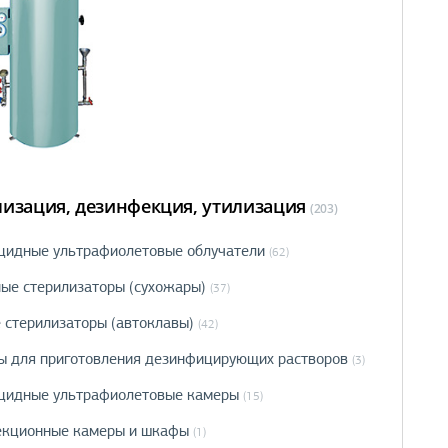
лизация, дезинфекция, утилизация
(203)
цидные ультрафиолетовые облучатели
(62)
ые стерилизаторы (сухожары)
(37)
 стерилизаторы (автоклавы)
(42)
ы для приготовления дезинфицирующих растворов
(3)
цидные ультрафиолетовые камеры
(15)
кционные камеры и шкафы
(1)