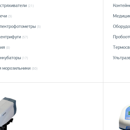
стряхиватели
Контейн
(21)
ечи
Медицин
(3)
спектрофотометры
Оборудо
(3)
ентрифуги
Пробоот
(57)
рия
Термосв
(8)
инкубаторы
Ультраз
(17)
и морозильники
(80)