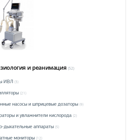
езиология и реанимация
(52)
ы ИВЛ
(3)
илляторы
(21)
нные насосы и шприцевые дозаторы
(9)
раторы и увлажнители кислорода
(2)
о-дыхательные аппараты
(5)
атные мониторы
(12)