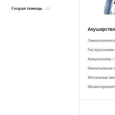
Скорая помощь
(20)
Акушерство
Гинекологичес
Гистероскопия 
Кольпоскопы
(4
Неонатальное 
Фетальные мон
Физиотерапевт