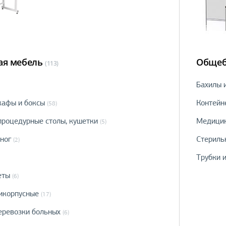
я мебель
Общеб
(113)
Бахилы 
афы и боксы
Контейн
(58)
процедурные столы, кушетки
Медицин
(5)
ног
Стериль
(2)
Трубки 
еты
(6)
икорпусные
(17)
еревозки больных
(6)