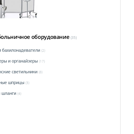
ольничное оборудование
(35)
и бахилонадеватели
(2)
еры и органайзеры
(17)
ские светильники
(8)
ные шприцы
(3)
и шланги
(4)