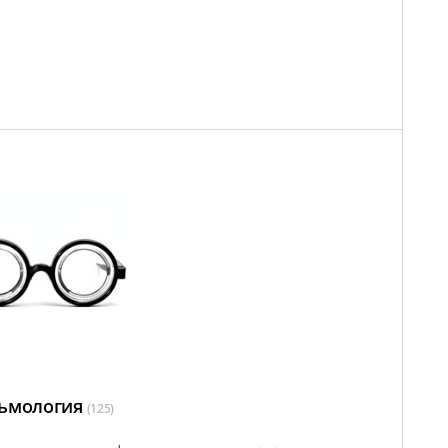
ьмология
(125)