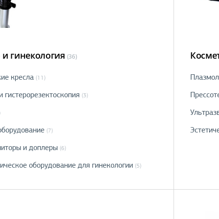
 и гинекология
Косме
(36)
кие кресла
Плазмол
(11)
и гистерорезектоскопия
Прессот
(3)
Ультраз
)
оборудование
Эстетич
(7)
иторы и доплеры
(6)
ическое оборудование для гинекологии
(5)