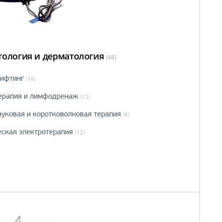
тология и дерматология
(48)
ифтинг
(18)
ерапия и лимфодренаж
(12)
вуковая и коротковолновая терапия
(6)
еская электротерапия
(12)