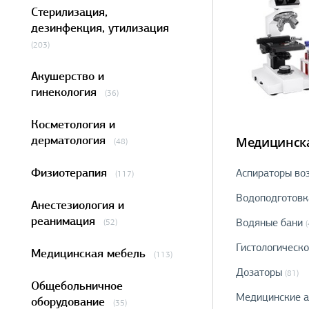
Стерилизация,
дезинфекция, утилизация
(203)
Акушерство и
гинекология
(36)
Косметология и
дерматология
Медицинска
(48)
Физиотерапия
Аспираторы во
(117)
Водоподготовк
Анестезиология и
реанимация
Водяные бани
(52)
(
Гистологическ
Медицинская мебель
(113)
Дозаторы
(81)
Общебольничное
Медицинские а
оборудование
(35)