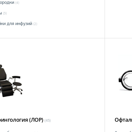
ородки
(4)
ы
(3)
йки для инфузий
(2)
ингология (ЛОР)
Офтал
(45)