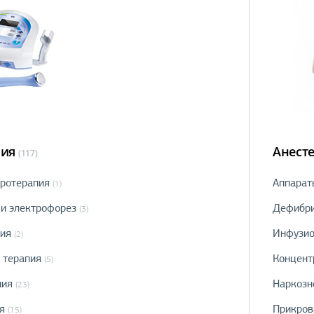
пия
Анест
(117)
аротерапия
Аппарат
(1)
 и электрофорез
Дефибр
(3)
ия
Инфузио
(2)
 терапия
Концент
(5)
пия
Наркозн
(23)
я
Прикров
(15)