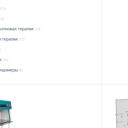
(12)
10)
волновая терапия
(10)
я терапия
(12)
)
я
(16)
ундомеры
(9)