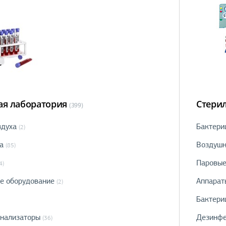
я лаборатория
Стери
(399)
здуха
Бактери
(2)
а
Воздушн
(85)
Паровые
4)
ое оборудование
Аппарат
(2)
Бактери
нализаторы
Дезинфе
(36)